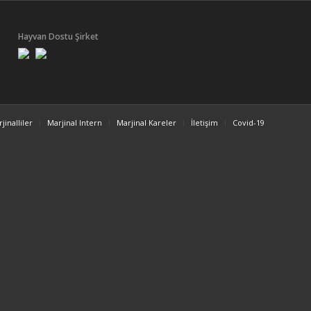
Hayvan Dostu Şirket
jinalliler
Marjinal Intern
Marjinal Kareler
İletişim
Covid-19