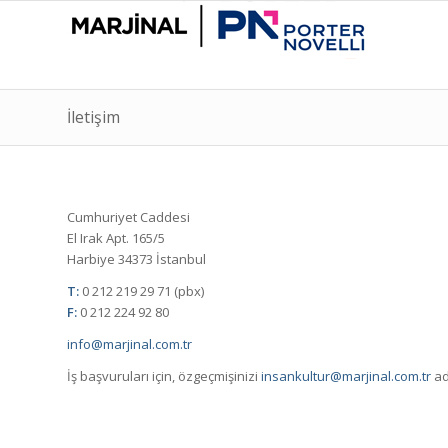
İletişim
Cumhuriyet Caddesi
El Irak Apt. 165/5
Harbiye 34373 İstanbul
T:
0 212 219 29 71 (pbx)
F:
0 212 224 92 80
info@marjinal.com.tr
İş başvuruları için, özgeçmişinizi
insankultur@marjinal.com.tr
ad