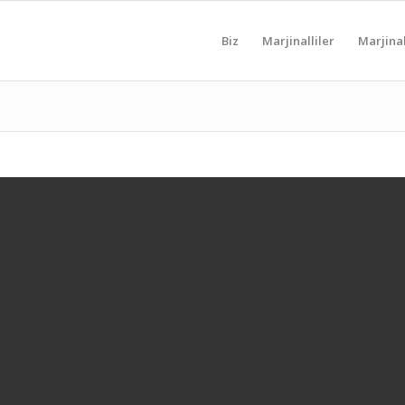
Biz
Marjinalliler
Marjinal