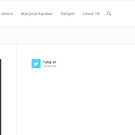
 Intern
Marjinal Kareler
İletişim
Covid-19
Takip et
Twitter'da