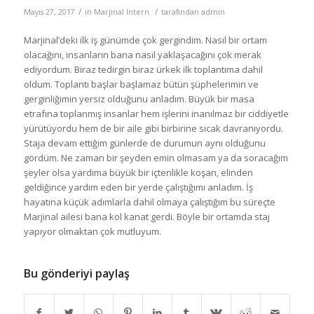
/
/
Mayıs 27, 2017
in
Marjinal Intern
tarafından
admin
Marjinal’deki ilk iş günümde çok gergindim. Nasıl bir ortam
olacağını, insanların bana nasıl yaklaşacağını çok merak
ediyordum. Biraz tedirgin biraz ürkek ilk toplantıma dahil
oldum. Toplantı başlar başlamaz bütün şüphelerimin ve
gerginliğimin yersiz olduğunu anladım. Büyük bir masa
etrafına toplanmış insanlar hem işlerini inanılmaz bir ciddiyetle
yürütüyordu hem de bir aile gibi birbirine sıcak davranıyordu.
Staja devam ettiğim günlerde de durumun aynı olduğunu
gördüm. Ne zaman bir şeyden emin olmasam ya da soracağım
şeyler olsa yardıma büyük bir içtenlikle koşan, elinden
geldiğince yardım eden bir yerde çalıştığımı anladım. İş
hayatına küçük adımlarla dahil olmaya çalıştığım bu süreçte
Marjinal ailesi bana kol kanat gerdi. Böyle bir ortamda staj
yapıyor olmaktan çok mutluyum.
Bu gönderiyi paylaş