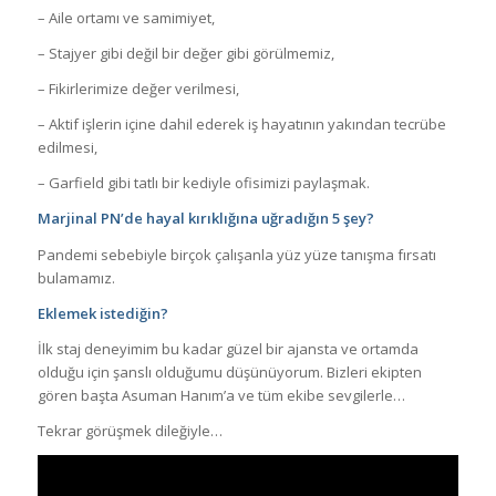
– Aile ortamı ve samimiyet,
– Stajyer gibi değil bir değer gibi görülmemiz,
– Fikirlerimize değer verilmesi,
– Aktif işlerin içine dahil ederek iş hayatının yakından tecrübe
edilmesi,
– Garfield gibi tatlı bir kediyle ofisimizi paylaşmak.
Marjinal PN’de hayal kırıklığına uğradığın 5 şey?
Pandemi sebebiyle birçok çalışanla yüz yüze tanışma fırsatı
bulamamız.
Eklemek istediğin?
İlk staj deneyimim bu kadar güzel bir ajansta ve ortamda
olduğu için şanslı olduğumu düşünüyorum. Bizleri ekipten
gören başta Asuman Hanım’a ve tüm ekibe sevgilerle…
Tekrar görüşmek dileğiyle…